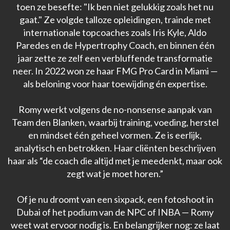
toen ze besefte: "Ik ben niet gelukkig zoals het nu
gaat." Ze volgde talloze opleidingen, trainde met
internationale topcoaches zoals Iris Kyle, Aldo
Paredes en de Hypertrophy Coach, en binnen één
jaar zette ze zelf een verbluffende transformatie
neer. In 2022 won ze haar FMG Pro Card in Miami —
als beloning voor haar toewijding én expertise.
Romy werkt volgens de no-nonsense aanpak van
Team den Blanken, waarbij training, voeding, herstel
en mindset één geheel vormen. Ze is eerlijk,
analytisch en betrokken. Haar cliënten beschrijven
haar als “de coach die altijd met je meedenkt, maar ook
zegt wat je moet horen.”
Of je nu droomt van een sixpack, een fotoshoot in
Dubai of het podium van de NPC of INBA — Romy
weet wat ervoor nodig is. En belangrijker nog: ze laat